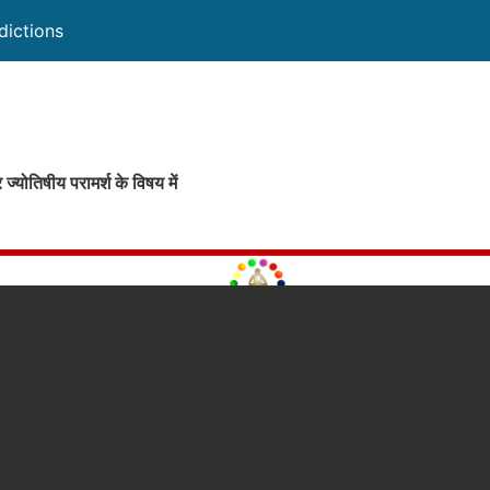
dictions
ज्योतिषीय परामर्श के विषय में