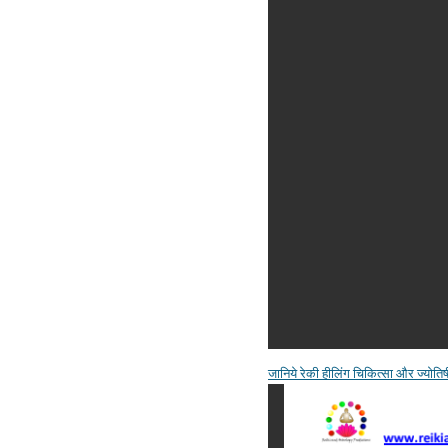
जानिये रेकी हीलिंग चिकित्सा और ज्योतिषी